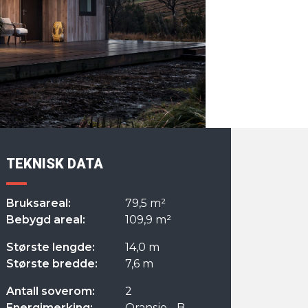
TEKNISK DATA
Bruksareal:
79,5 m²
Bebygd areal:
109,9 m²
Største lengde:
14,0 m
Største bredde:
7,6 m
Antall soverom:
2
Energimerking:
Oransje - B