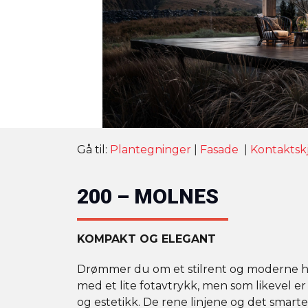
Gå til:
Plantegninger
|
Fasade
|
Kontaktsk
200 – MOLNES
KOMPAKT OG ELEGANT
Drømmer du om et stilrent og moderne hj
med et lite fotavtrykk, men som likevel e
og estetikk. De rene linjene og det smart