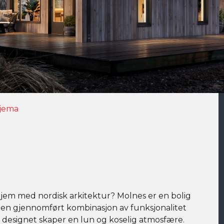
jema
em med nordisk arkitektur? Molnes er en bolig
r en gjennomført kombinasjon av funksjonalitet
e designet skaper en lun og koselig atmosfære.