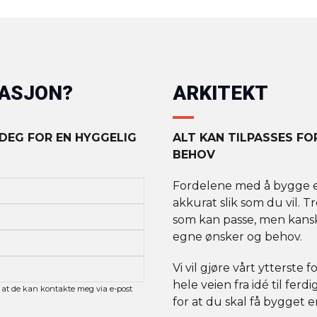
MASJON?
ARKITEKT
 DEG FOR EN HYGGELIG
ALT KAN TILPASSES F
BEHOV
Fordelene med å bygge et 
akkurat slik som du vil. T
som kan passe, men kanskj
egne ønsker og behov.
Vi vil gjøre vårt ytterste 
hele veien fra idé til fer
 at de kan kontakte meg via e-post
for at du skal få bygget 