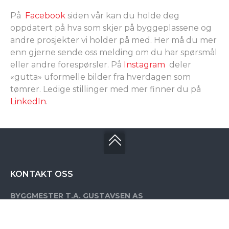
På
Facebook
siden vår kan du holde deg
oppdatert på hva som skjer på byggeplassene og
andre prosjekter vi holder på med. Her må du mer
enn gjerne sende oss melding om du har spørsmål
eller andre forespørsler. På
Instagram
deler
«gutta» uformelle bilder fra hverdagen som
tømrer. Ledige stillinger med mer finner du på
LinkedIn
.
KONTAKT OSS
BYGGMESTER T.A. GUSTAVSEN AS
Blikavegen 184,
3841 FLATDAL