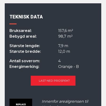
TEKNISK DATA
Bruksareal:
157,6 m²
Bebygd areal:
98,7 m²
Største lengde:
7,9 m
Største bredde:
12,0 m
Antall soverom:
4
Energimerking:
Oransje - B
LAST NED PROSPEKT
Innenfor arealgrensen til