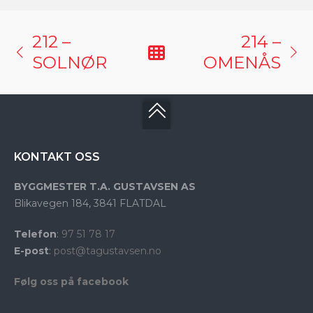
212 –
214 –
SOLNØR
OMENÅS
KONTAKT OSS
BYGGMESTER T.A. GUSTAVSEN AS
Blikavegen 184,
3841 FLATDAL
Telefon
:
97 51 78 17
E-post
:
post@tagustavsen.no
Følg oss på facebook