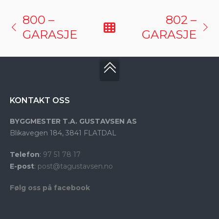
800 –
802 –
GARASJE
GARASJE
KONTAKT OSS
BYGGMESTER T.A. GUSTAVSEN AS
Blikavegen 184,
3841 FLATDAL
Telefon
:
97 51 78 17
E-post
:
post@tagustavsen.no
Følg oss på facebook