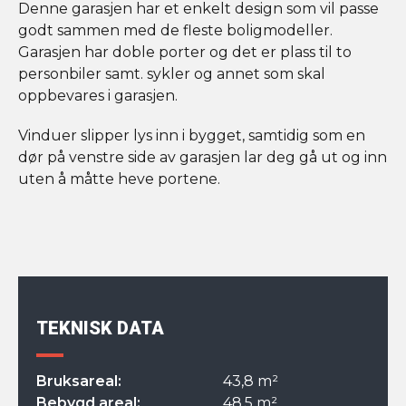
Denne garasjen har et enkelt design som vil passe
godt sammen med de fleste boligmodeller.
Garasjen har doble porter og det er plass til to
personbiler samt. sykler og annet som skal
oppbevares i garasjen.
Vinduer slipper lys inn i bygget, samtidig som en
dør på venstre side av garasjen lar deg gå ut og inn
uten å måtte heve portene.
TEKNISK DATA
Bruksareal:
43,8 m²
Bebygd areal:
48,5 m²