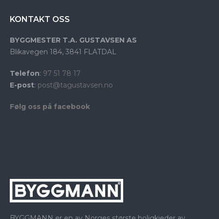
KONTAKT OSS
BYGGMESTER T.A. GUSTAVSEN AS
Blikavegen 184,
3841 FLATDAL
Telefon
:
97 51 78 17
E-post
:
post@tagustavsen.no
Følg oss på facebook
BYGGMANN er en av Norges største boligkjeder av