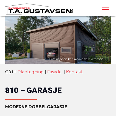
Gå til:
Plantegning
|
Fasade
|
Kontakt
810 – GARASJE
MODERNE DOBBELGARASJE