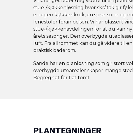
Vindfanget leder deg videre til en praktis
stue-/kjøkkenløsning hvor skråtak gir føle
en egen kjøkkenkrok, en spise-sone og no
lenestoler foran peisen. Vi har plassert vi
stue-/kjøkkenavdelingen for at du kan ny
årets sesonger. Den overbygde uteplassen 
luft. Fra allrommet kan du gå videre til e
praktisk baderom.
Sande har en planløsning som gir stort vo
overbygde utearealer skaper mange steder
Begregnet for flat tomt.
PLANTEGNINGER