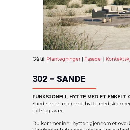
Gå til:
Plantegninger
|
Fasade
|
Kontaktsk
302 – SANDE
FUNKSJONELL HYTTE MED ET ENKELT
Sande er en moderne hytte med skjermed
i all slags vær.
Du kommer inn i hytten gjennom et overb