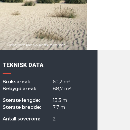
TEKNISK DATA
Bruksareal:
60,2 m²
Bebygd areal:
88,7 m²
Største lengde:
13,3 m
Største bredde:
7,7 m
Antall soverom:
2