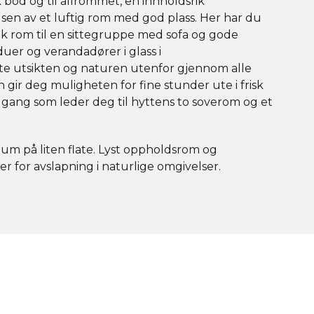
k bod og til allrommet, en innholdsrik
lsen av et luftig rom med god plass. Her har du
k rom til en sittegruppe med sofa og gode
nduer og verandadører i glass i
te utsikten og naturen utenfor gjennom alle
gir deg muligheten for fine stunder ute i frisk
n gang som leder deg til hyttens to soverom og et
lum på liten flate. Lyst oppholdsrom og
 for avslapning i naturlige omgivelser.